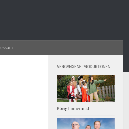
ressum
VERGANGENE PRODUKTIONEN
König Immermüd