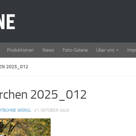
Produktionen
News
Foto-Galerie
Über uns
Imp
N 2025_012
rchen 2025_012
DTBÜHNE WÖRGL
·
21. OKTOBER 2025