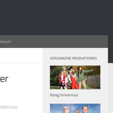
ressum
VERGANGENE PRODUKTIONEN
er
König Immermüd
EMBER 2024