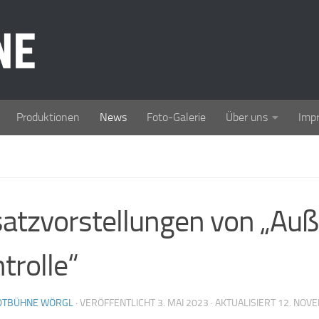
Produktionen
News
Foto-Galerie
Über uns
Imp
atzvorstellungen von „Auß
trolle“
DTBÜHNE WÖRGL
· VERÖFFENTLICHT
3. MAI 2023
· AKTUALISIERT
12. NOV