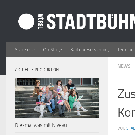
Zum Inhalt springen
Startseite
On Stage
Kartenreservierung
Termine
NEWS
AKTUELLE PRODUKTION
Zus
Kon
Diesmal was mit Niveau
VON
STA