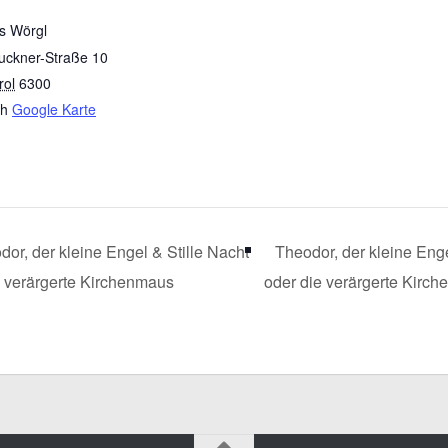
s Wörgl
uckner-Straße 10
rol
6300
ch
Google Karte
or, der kleine Engel & Stille Nacht
Theodor, der kleine Enge
e verärgerte Kirchenmaus
oder die verärgerte Kirc