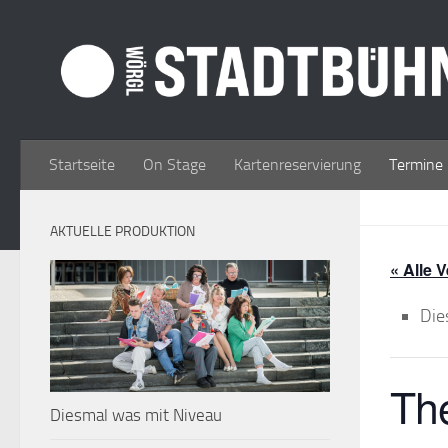
Zum Inhalt springen
Startseite
On Stage
Kartenreservierung
Termine
AKTUELLE PRODUKTION
« Alle 
Die
The
Diesmal was mit Niveau