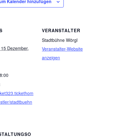
um Kalender hinzufügen
S
VERANSTALTER
Stadtbühne Wörgl
 15 Dezember,
Veranstalter-Website
anzeigen
18:00
:
icket323.tickethom
stler/stadtbuehn
STALTUNGSO