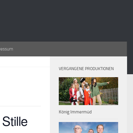
ressum
VERGANGENE PRODUKTIONEN
König Immermüd
Stille