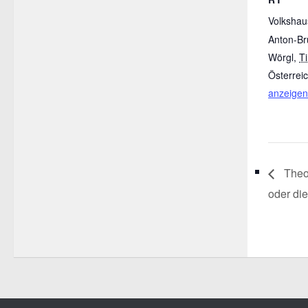
Volkshau
Anton-Br
Wörgl
,
Ti
Österrei
anzeigen
Theod
oder di