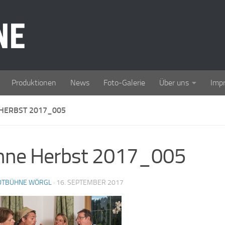
Produktionen
News
Foto-Galerie
Über uns
Imp
HERBST 2017_005
hne Herbst 2017_005
DTBÜHNE WÖRGL
·
16. SEPTEMBER 2017