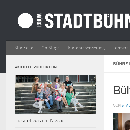
Zum Inhalt springen
Startseite
On Stage
Kartenreservierung
Termine
BÜHNE 
AKTUELLE PRODUKTION
Bü
VON
STA
Diesmal was mit Niveau