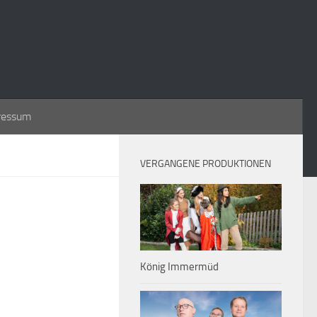
ressum
VERGANGENE PRODUKTIONEN
König Immermüd