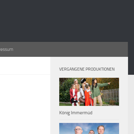
ressum
VERGANGENE PRODUKTIONEN
König Immermüd