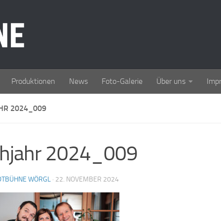
Produktionen
News
Foto-Galerie
Über uns
Imp
AHR 2024_009
̈hjahr 2024_009
DTBÜHNE WÖRGL
·
22. NOVEMBER 2024