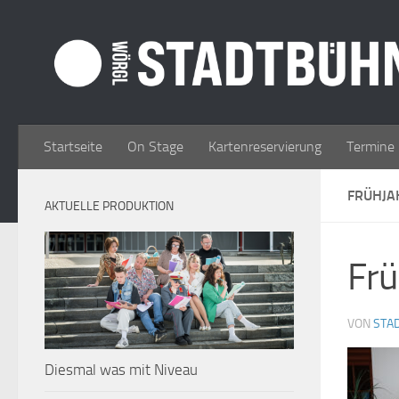
Zum Inhalt springen
Startseite
On Stage
Kartenreservierung
Termine
FRÜHJ
AKTUELLE PRODUKTION
Fru
VON
STA
Diesmal was mit Niveau