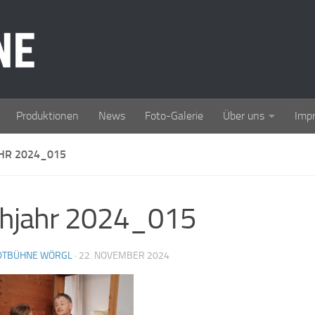
Produktionen
News
Foto-Galerie
Über uns
Imp
AHR 2024_015
̈hjahr 2024_015
DTBÜHNE WÖRGL
·
22. NOVEMBER 2024