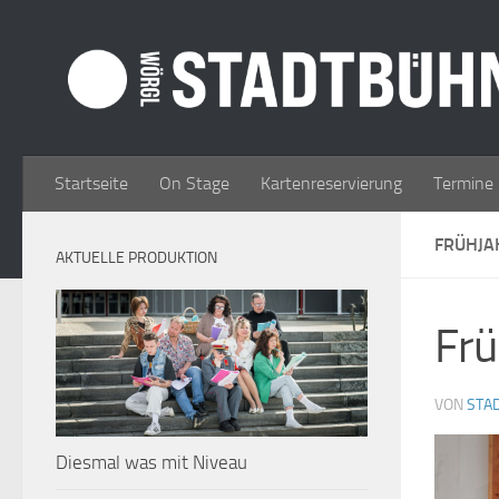
Zum Inhalt springen
Startseite
On Stage
Kartenreservierung
Termine
FRÜHJ
AKTUELLE PRODUKTION
Fru
VON
STA
Diesmal was mit Niveau