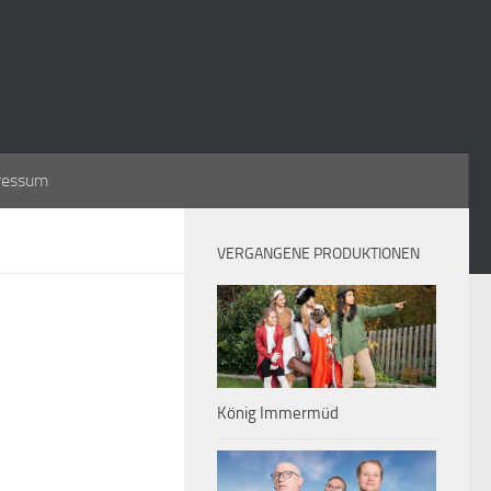
ressum
VERGANGENE PRODUKTIONEN
König Immermüd