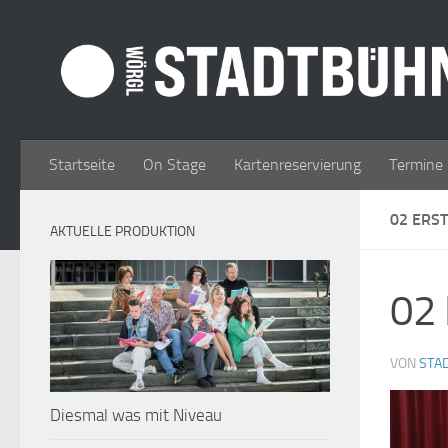
Zum Inhalt springen
Startseite
On Stage
Kartenreservierung
Termine
02 ERST
AKTUELLE PRODUKTION
02 
VON
STA
Diesmal was mit Niveau