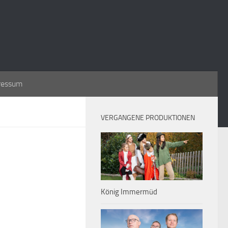
ressum
VERGANGENE PRODUKTIONEN
König Immermüd