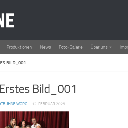
Produktionen
News
Foto-Galerie
Über uns
Imp
ES BILD_001
Erstes Bild_001
DTBÜHNE WÖRGL
·
12. FEBRUAR 2025