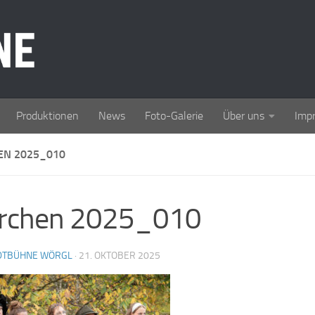
Produktionen
News
Foto-Galerie
Über uns
Imp
N 2025_010
rchen 2025_010
DTBÜHNE WÖRGL
·
21. OKTOBER 2025