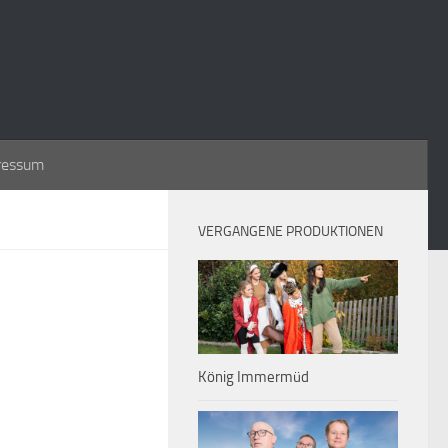
ressum
VERGANGENE PRODUKTIONEN
König Immermüd