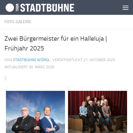
Zum Inhalt springen
FOTO-GALERIE
Zwei Bürgermeister für ein Halleluja |
Frühjahr 2025
VON
STADTBÜHNE WÖRGL
· VERÖFFENTLICHT
21. OKTOBER 2025
·
AKTUALISIERT
30. MÄRZ 2026