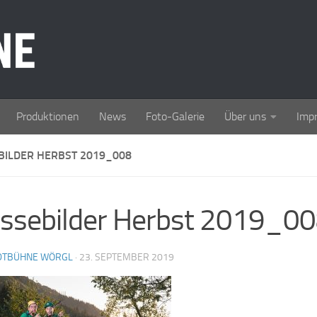
Produktionen
News
Foto-Galerie
Über uns
Imp
BILDER HERBST 2019_008
ssebilder Herbst 2019_0
DTBÜHNE WÖRGL
·
23. SEPTEMBER 2019