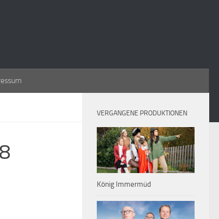
ressum
VERGANGENE PRODUKTIONEN
08
König Immermüd