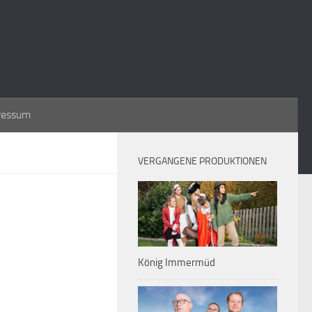
ressum
VERGANGENE PRODUKTIONEN
König Immermüd