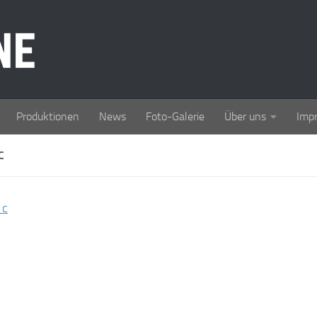
Produktionen
News
Foto-Galerie
Über uns
Imp
C
1c