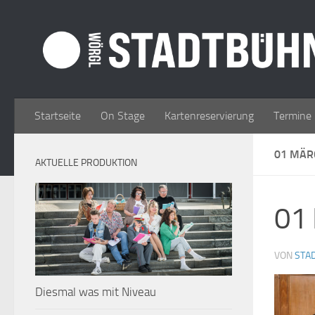
Zum Inhalt springen
Startseite
On Stage
Kartenreservierung
Termine
01 MÄ
AKTUELLE PRODUKTION
01
VON
STA
Diesmal was mit Niveau