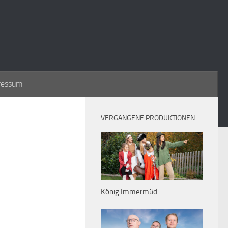
ressum
VERGANGENE PRODUKTIONEN
König Immermüd