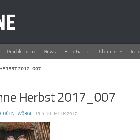
Produktionen
News
Foto-Galerie
Über uns
Imp
HERBST 2017_007
hne Herbst 2017_007
DTBÜHNE WÖRGL
·
16. SEPTEMBER 2017