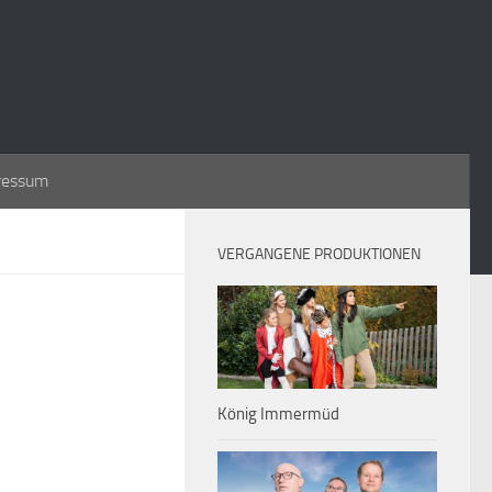
ressum
VERGANGENE PRODUKTIONEN
König Immermüd