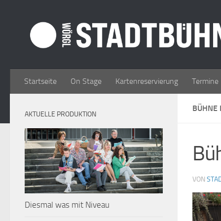
Zum Inhalt springen
Startseite
On Stage
Kartenreservierung
Termine
BÜHNE 
AKTUELLE PRODUKTION
Bü
VON
STA
Diesmal was mit Niveau