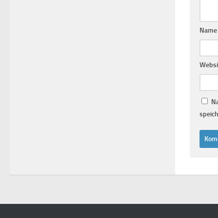
Nam
Websi
Na
speich