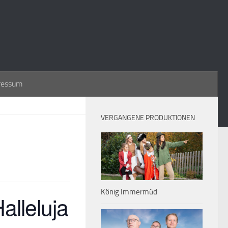
ressum
VERGANGENE PRODUKTIONEN
König Immermüd
alleluja