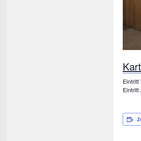
Kar
Eintrit
Eintrit
Z