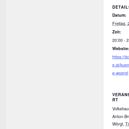
DETAIL
Datum:
Freitag,
Zeit:
20:00 - 
Website
https://t
e.at/kuen
e-woergl
VERAN
RT
Volkshau
Anton-Br
Wörgl
,
Ti