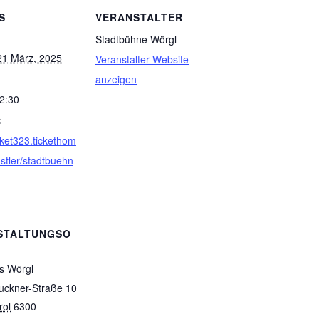
S
VERANSTALTER
Stadtbühne Wörgl
 21 März, 2025
Veranstalter-Website
anzeigen
22:30
:
icket323.tickethom
stler/stadtbuehn
STALTUNGSO
s Wörgl
uckner-Straße 10
rol
6300