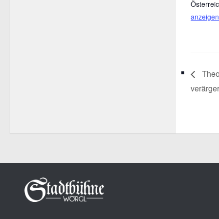
Österrei
anzeigen
Theod
verärge