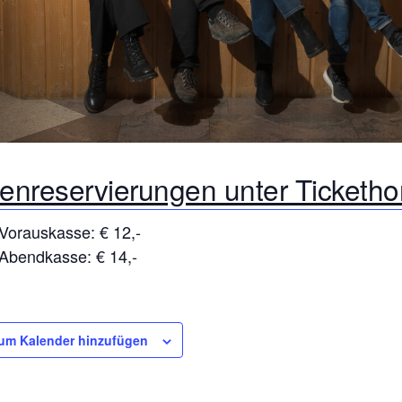
tenreservierungen unter Ticketh
t Vorauskasse: € 12,-
t Abendkasse: € 14,-
um Kalender hinzufügen